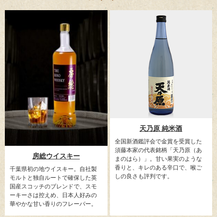
天乃原 純米酒
全国新酒鑑評会で金賞を受賞した
須藤本家の代表銘柄「天乃原（あ
房総ウイスキー
まのはら）」。甘い果実のような
香りと、キレのある辛口で、喉ご
千葉県初の地ウイスキー。自社製
しの良さも評判です。
モルトと独自ルートで確保した英
国産スコッチのブレンドで、スモ
ーキーさは控えめ、日本人好みの
華やかな甘い香りのフレーバー。