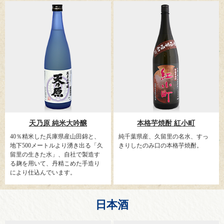
天乃原 純米大吟醸
本格芋焼酎 紅小町
40％精米した兵庫県産山田錦と、
純千葉県産、久留里の名水、すっ
地下500メートルより湧き出る「久
きりしたのみ口の本格芋焼酎。
留里の生きた水」、自社で製造す
る麹を用いて、丹精こめた手造り
により仕込んでいます。
日本酒