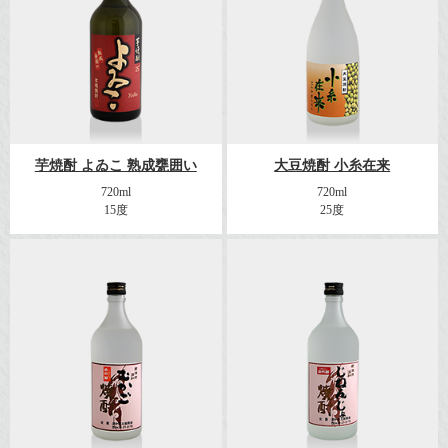
芋焼酎 よゐこ 熟成甕囲い
大豆焼酎 小糸在来
720ml
720ml
15度
25度