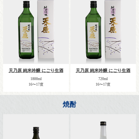
天乃原 純米吟醸 にごり生酒
天乃原 純米吟醸 にごり生酒
1800ml
720ml
16〜17度
16〜17度
焼酎