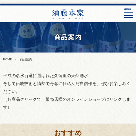
MENU
須藤本家
HOME
商品案内
須藤本家の酒造り
商品案内
HOME
商品案内
平成の名水百選に選ばれた久留里の天然湧水、
そして伝統技術と情熱で丹念に仕込んだ自信作を、ぜひお楽しみく
ださい。
（各商品クリックで、販売店様のオンラインショップにリンクしま
す）
おすすめ