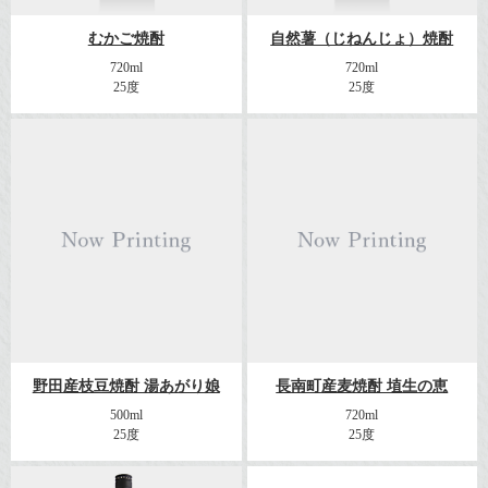
むかご焼酎
自然薯（じねんじょ）焼酎
720ml
720ml
25度
25度
野田産枝豆焼酎 湯あがり娘
長南町産麦焼酎 埴生の恵
500ml
720ml
25度
25度